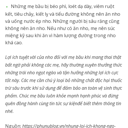
Những mẹ bầu bị béo phì, loét dạ dày, viêm ruột
kết, tiêu chảy, kiết lỵ và tiểu đường không nên ăn nho
và uống nước ép nho. Những người bị sâu răng cũng
không nên ăn nho. Nếu như có ăn nho, mẹ nên súc
miệng kỹ sau khi ăn vì hàm lượng đường trong nho
khá cao.
Lợi ích tuyệt vời của nho đối với mẹ bầu khi mang thai thật
bất ngờ phải không các mẹ, hãy thường xuyên thưởng thức
những trái nho ngọt ngào và tận hưởng những lợi ích cực
tốt này. Các mẹ cần chú ý loại bỏ những chất độc hại thuốc
trừ sâu trước khi sử dụng để đảm bảo an toàn vệ sinh thực
phẩm. Chúc mẹ bầu luôn khỏe mạnh hạnh phúc và đừng
quên đồng hành cùng tin tức sự kiệnđể biết thêm thông tin
nhé.
Nguồn:
https://phunublog.vn/nhung-loi-ich-khong-ngo-