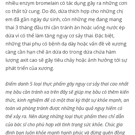
nhiều enzym bromelain có tác dụng gây ra những cơn
co thắt tử cung. Do đó, dứa thích hợp cho những chị
em đã gần ngày dự sinh, còn những mẹ đang mang
thai 3 tháng đầu thì cần tránh ăn hoặc uống nước ép
dứa vì có thể làm tăng nguy cơ sảy thai. Đặc biệt,
những thai phụ có bệnh dạ dày hoặc vấn đề về xương
càng cần hạn chế ăn dứa do trong dứa chứa hàm
lượng axit cao sẽ gây tiêu chảy hoặc ảnh hưởng tới sự
phát triển của xương.
Điểm danh 5 loại thực phẩm gây nguy cơ sảy thai cao nhất
mẹ bầu cần tránh xa trên đây sẽ giúp mẹ bầu có thêm kiến
thức, kinh nghiệm để có một thai kỳ thật sự khỏe mạnh, an
toàn và phòng tránh được những hậu quả nguy hiểm có
thể xảy ra. Nên dùng những loại thực phẩm theo chỉ dẫn
của bác sĩ cho phù hợp với tình trạng sức khỏe. Chúc gia
đình bạn luôn khỏe mạnh hạnh phúc và đừng quên đồng