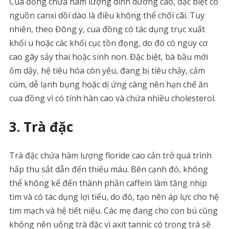
Cua đồng chứa hàm lượng dinh dưỡng cao, đặc biệt có
nguồn canxi dồi dào là điều không thể chối cãi. Tuy
nhiên, theo Đông y, cua đồng có tác dụng trục xuất
khối u hoặc các khối cục tồn đọng, do đó có nguy cơ
cao gây sảy thai hoặc sinh non. Đặc biệt, bà bầu mới
ốm dậy, hệ tiêu hóa còn yếu, đang bị tiêu chảy, cảm
cúm, dễ lạnh bụng hoặc dị ứng càng nên hạn chế ăn
cua đồng vì có tính hàn cao và chứa nhiều cholesterol.
3. Trà đặc
Trà đặc chứa hàm lượng floride cao cản trở quá trình
hấp thu sắt dẫn đến thiếu máu. Bên cạnh đó, không
thể không kể đến thành phần caffein làm tăng nhịp
tim và có tác dụng lợi tiểu, do đó, tạo nên áp lực cho hệ
tim mạch và hệ tiết niệu. Các mẹ đang cho con bú cũng
không nên uống trà đặc vì axit tannic có trong trà sẽ