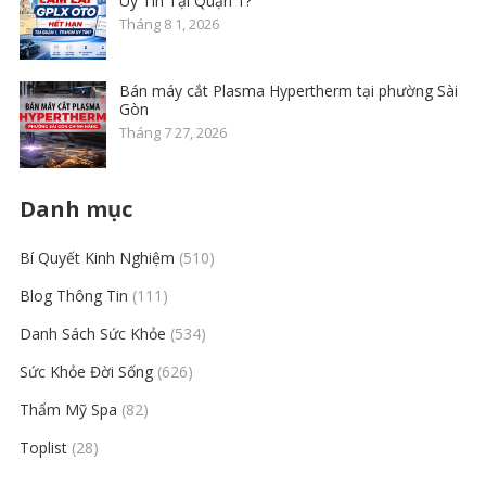
Uy Tín Tại Quận 1?
Tháng 8 1, 2026
Bán máy cắt Plasma Hypertherm tại phường Sài
Gòn
Tháng 7 27, 2026
Danh mục
Bí Quyết Kinh Nghiệm
(510)
Blog Thông Tin
(111)
Danh Sách Sức Khỏe
(534)
Sức Khỏe Đời Sống
(626)
Thẩm Mỹ Spa
(82)
Toplist
(28)