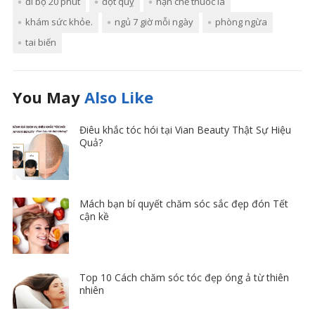
đi bộ 20 phút
đột quỵ
hạn chế thuốc lá
khám sức khỏe.
ngủ 7 giờ mỗi ngày
phòng ngừa
tai biến
You May
Also Like
Điêu khắc tóc hói tại Vian Beauty Thật Sự Hiệu
Quả?
Mách bạn bí quyết chăm sóc sắc đẹp đón Tết
cận kề
Top 10 Cách chăm sóc tóc đẹp óng ả từ thiên
nhiên