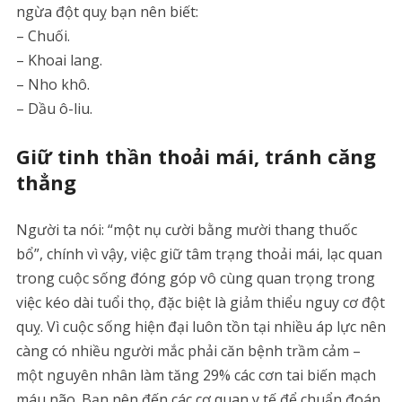
ngừa đột quỵ bạn nên biết:
– Chuối.
– Khoai lang.
– Nho khô.
– Dầu ô-liu.
Giữ tinh thần thoải mái, tránh căng
thẳng
Người ta nói: “một nụ cười bằng mười thang thuốc
bổ”, chính vì vậy, việc giữ tâm trạng thoải mái, lạc quan
trong cuộc sống đóng góp vô cùng quan trọng trong
việc kéo dài tuổi thọ, đặc biệt là giảm thiểu nguy cơ đột
quỵ. Vì cuộc sống hiện đại luôn tồn tại nhiều áp lực nên
càng có nhiều người mắc phải căn bệnh trầm cảm –
một nguyên nhân làm tăng 29% các cơn tai biến mạch
máu não. Bạn nên đến các cơ quan y tế để chuẩn đoán