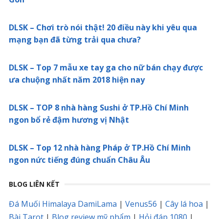
DLSK – Chơi trò nói thật! 20 điều này khi yêu qua
mạng bạn đã từng trải qua chưa?
DLSK – Top 7 mẫu xe tay ga cho nữ bán chạy được
ưa chuộng nhất năm 2018 hiện nay
DLSK – TOP 8 nhà hàng Sushi ở TP.Hồ Chí Minh
ngon bổ rẻ đậm hương vị Nhật
DLSK – Top 12 nhà hàng Pháp ở TP.Hồ Chí Minh
ngon nức tiếng đúng chuẩn Châu Âu
BLOG LIÊN KẾT
Đá Muối Himalaya DamiLama
|
Venus56
|
Cây lá hoa
|
Bài Tarot
|
Blog review mỹ phẩm
|
Hỏi đáp 1080
|