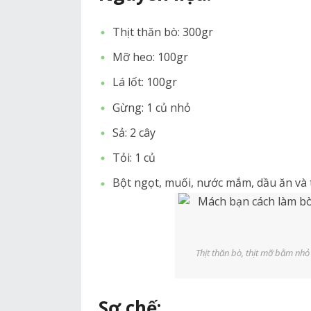
Thịt thăn bò: 300gr
Mỡ heo: 100gr
Lá lốt: 100gr
Gừng: 1 củ nhỏ
Sả: 2 cây
Tỏi: 1 củ
Bột ngọt, muối, nước mắm, dầu ăn và t
Thịt thăn bò, thịt mỡ bằm nhỏ
Sơ chế: