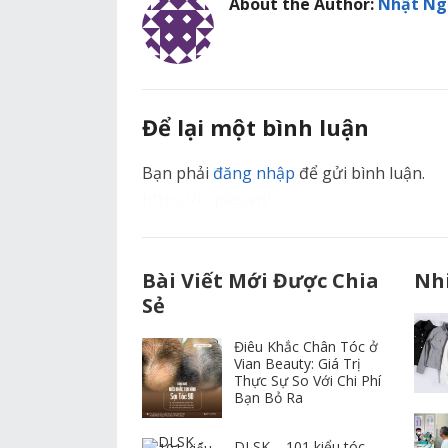
About the Author:
Nhật Ng
Để lại một bình luận
Bạn phải
đăng nhập
để gửi bình luận.
https://triples.vn/
Bài Viết Mới Được Chia
Nh
Sẻ
Điêu Khắc Chân Tóc ở
Vian Beauty: Giá Trị
Thực Sự So Với Chi Phí
Bạn Bỏ Ra
DLSK – 101 kiểu tóc