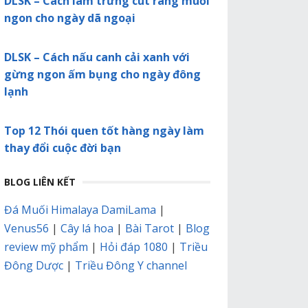
DLSK – Cách làm trứng cút rang muối
ngon cho ngày dã ngoại
DLSK – Cách nấu canh cải xanh với
gừng ngon ấm bụng cho ngày đông
lạnh
Top 12 Thói quen tốt hàng ngày làm
thay đổi cuộc đời bạn
BLOG LIÊN KẾT
Đá Muối Himalaya DamiLama
|
Venus56
|
Cây lá hoa
|
Bài Tarot
|
Blog
review mỹ phẩm
|
Hỏi đáp 1080
|
Triều
Đông Dược
|
Triều Đông Y channel