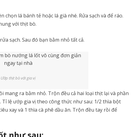
 chọn lá bánh tẻ hoặc lá già nhé. Rửa sạch và để ráo.
ung với thịt bò.
 rửa sạch. Sau đó bạn bằm nhỏ tất cả.
Ướp thịt bò với gia vị
 mang ra bằm nhỏ. Trộn đều cả hai loại thịt lại và phần
. Tỉ lệ ướp gia vị theo công thức như sau: 1/2 thìa bột
tiêu xay và 1 thìa cà phê dầu ăn. Trộn đều tay rồi để
ốt như sau: