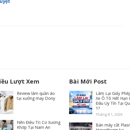
uyệt
iều Lượt Xem
Bài Mới Post
Review làm quần áo
Làm Lại Giấy Phép
tại xưởng may Dony
Xe Ô Tô Hết Hạn 
Đâu Uy Tín Tại Q
1?
Tháng 8 1, 2026
Nên Điều Trị Cơ Xương
Bán máy cắt Pla
Khớp Tại Nam An
Hypertherm tại