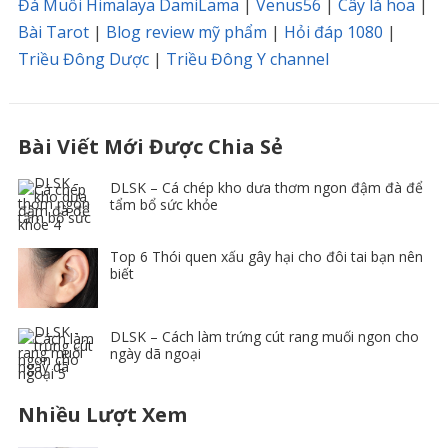
Đá Muối Himalaya DamiLama
|
Venus56
|
Cây lá hoa
|
Bài Tarot
|
Blog review mỹ phẩm
|
Hỏi đáp 1080
|
Triều Đông Dược
|
Triều Đông Y channel
Bài Viết Mới Được Chia Sẻ
DLSK – Cá chép kho dưa thơm ngon đậm đà để
tẩm bổ sức khỏe
Top 6 Thói quen xấu gây hại cho đôi tai bạn nên
biết
DLSK – Cách làm trứng cút rang muối ngon cho
ngày dã ngoại
Nhiều Lượt Xem