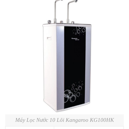
Máy Lọc Nước 10 Lõi Kangaroo KG100HK