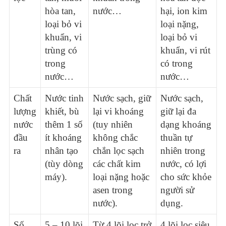
hòa tan,
nước…
hại, ion kim
loại bỏ vi
loại nặng,
khuẩn, vi
loại bỏ vi
trùng có
khuẩn, vi rút
trong
có trong
nước…
nước…
Chất
Nước tinh
Nước sạch, giữ
Nước sạch,
lượng
khiết, bù
lại vi khoáng
giữ lại đa
nước
thêm 1 số
(tuy nhiên
dạng khoáng
đầu
ít khoáng
không chắc
thuần tự
ra
nhân tạo
chắn lọc sạch
nhiên trong
(tùy dòng
các chất kim
nước, có lợi
máy).
loại nặng hoặc
cho sức khỏe
asen trong
người sử
nước).
dụng.
Số
5 – 10 lõi
Từ 4 lõi lọc trở
4 lõi lọc siêu