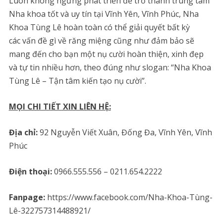
Luôn không ngừng phát triển để trở thành trung tâm
Nha khoa tốt và uy tín tại Vĩnh Yên, Vĩnh Phúc, Nha
Khoa Tùng Lê hoàn toàn có thể giải quyết bất kỳ
các vấn đề gì về răng miệng cũng như đảm bảo sẽ
mang đến cho bạn một nụ cười hoàn thiện, xinh đẹp
và tự tin nhiều hơn, theo đúng như slogan: “Nha Khoa
Tùng Lê – Tận tâm kiến tạo nụ cười”.
MỌI CHI TIẾT XIN LIÊN HỆ:
Địa chỉ:
92 Nguyễn Viết Xuân, Đống Đa, Vĩnh Yên, Vĩnh
Phúc
Điện thoại:
0966.555.556 – 0211.654.2222
Fanpage:
https://www.facebook.com/Nha-Khoa-Tùng-
Lê-322757314488921/