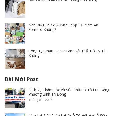
Nên Điều Trị Cơ Xương Khớp Tại Nam An
Someco Không?
Công Ty Smart Decor Làm Nội Thất Có Uy Tín
Không
Bài Mới Post
Dịch Vụ Chăm Sóc Và Sửa Chữa Ô Tô Lưu Động
Phường Bình Trị Đông
Tháng 8 2, 2026
Làm Lại Giấy Phép Lái Xe Ô Tô Hết Hạn Ở Đâu