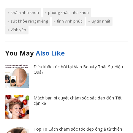
khám nha khoa
phòng khám nha khoa
sức khỏe răng miệng
tỉnh vĩnh phúc
uy tín nhất
vĩnh yên
You May
Also Like
Điêu khắc tóc hói tại Vian Beauty Thật Sự Hiệu
Quả?
Mách bạn bí quyết chăm sóc sắc đẹp đón Tết
cận kề
Top 10 Cách chăm sóc tóc đẹp óng ả từ thiên