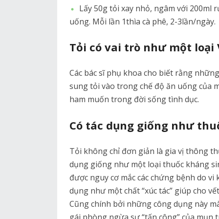
Lấy 50g tỏi xay nhỏ, ngâm với 200ml 
uống. Mỗi lần 1thìa cà phê, 2-3lần/ngày.
Tỏi có vai trò như một loại
Các bác sĩ phụ khoa cho biết rằng những
sung tỏi vào trong chế độ ăn uống của m
ham muốn trong đời sống tình dục.
Có tác dụng giống như thu
Tỏi không chỉ đơn giản là gia vị thông 
dụng giống như một loại thuốc kháng sin
được nguy cơ mắc các chứng bệnh do vi kh
dụng như một chất “xúc tác” giúp cho vế
Cũng chính bởi những công dụng này mà 
gái phòng ngừa sự “tấn công” của mụn t