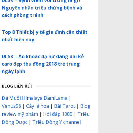
DLSK – Bệnh viêm vòi trứng là gì?
Nguyên nhân triệu chứng bệnh và
cách phòng tránh
Top 8 Thiết bị y tế gia đình cần thiết
nhất hiện nay
DLSK – Áo khoác dạ nữ dáng dài kẻ
caro đẹp thu đông 2018 trẻ trung
ngày lạnh
BLOG LIÊN KẾT
Đá Muối Himalaya DamiLama
|
Venus56
|
Cây lá hoa
|
Bài Tarot
|
Blog
review mỹ phẩm
|
Hỏi đáp 1080
|
Triều
Đông Dược
|
Triều Đông Y channel