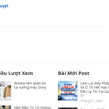
uyệt
iều Lượt Xem
Bài Mới Post
Review làm quần áo
Làm Lại Giấy Phép
tại xưởng may Dony
Xe Ô Tô Hết Hạn 
Đâu Uy Tín Tại Q
1?
Tháng 8 1, 2026
Nên Điều Trị Cơ Xương