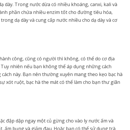
ạ dày. Trong nước dừa có nhiều khoáng, canxi, kali và
hành phần chứa nhiều enzim tốt cho đường tiêu hóa,
 trong dạ dày và cung cấp nước nhiều cho dạ dày và cơ
hành công, cũng có người thì không, có thể do cơ địa
 Tuy nhiên nếu bạn không thể áp dụng những cách
ng cách này. Bạn nên thường xuyên mang theo kẹo bạc hà
sự xót ruột, bạc hà the mát có thể làm cho bạn thư giãn
oặc đập dập ngay một củ gừng cho vào ly nước ấm và
t, ấm bụng và giảm đau. Hoặc bạn có thể sử dụng trà