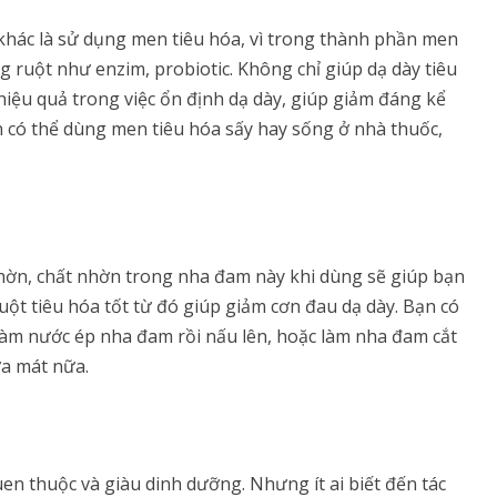
hác là sử dụng men tiêu hóa, vì trong thành phần men
g ruột như enzim, probiotic. Không chỉ giúp dạ dày tiêu
hiệu quả trong việc ổn định dạ dày, giúp giảm đáng kể
 có thể dùng men tiêu hóa sấy hay sống ở nhà thuốc,
hờn, chất nhờn trong nha đam này khi dùng sẽ giúp bạn
uột tiêu hóa tốt từ đó giúp giảm cơn đau dạ dày. Bạn có
àm nước ép nha đam rồi nấu lên, hoặc làm nha đam cắt
a mát nữa.
en thuộc và giàu dinh dưỡng. Nhưng ít ai biết đến tác