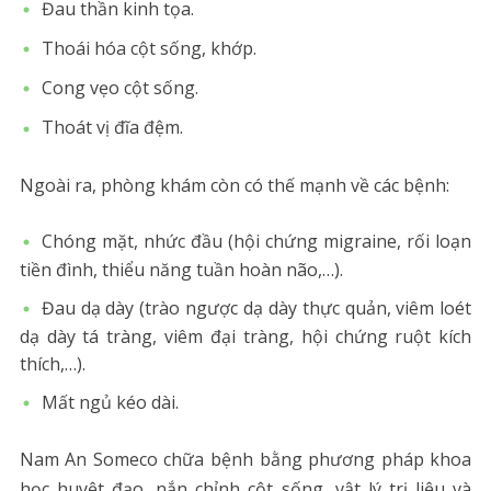
Đau thần kinh tọa.
Thoái hóa cột sống, khớp.
Cong vẹo cột sống.
Thoát vị đĩa đệm.
Ngoài ra, phòng khám còn có thế mạnh về các bệnh:
Chóng mặt, nhức đầu (hội chứng migraine, rối loạn
tiền đình, thiểu năng tuần hoàn não,…).
Đau dạ dày (trào ngược dạ dày thực quản, viêm loét
dạ dày tá tràng, viêm đại tràng, hội chứng ruột kích
thích,…).
Mất ngủ kéo dài.
Nam An Someco chữa bệnh bằng phương pháp khoa
học huyệt đạo, nắn chỉnh cột sống, vật lý trị liệu và